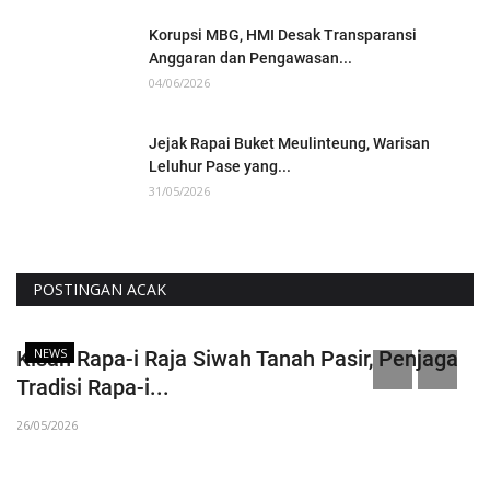
Korupsi MBG, HMI Desak Transparansi
Anggaran dan Pengawasan...
04/06/2026
Jejak Rapai Buket Meulinteung, Warisan
Leluhur Pase yang...
31/05/2026
POSTINGAN ACAK
NEWS
Kisah Rapa-i Raja Siwah Tanah Pasir, Penjaga
‎
Tradisi Rapa-i...
L
26/05/2026
26