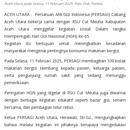
OPINI
Aceh Utara pada Selasa, 11 Februari 2025. Foto: Dok. Panitia.
Kontak
ACEH UTARA - Persatuan Ahli Gizi Indonesia (PERSAGI) Cabang
Aceh Utara bekerja sama dengan RSU Cut Meutia Kabupaten
GALERI
Aceh Utara menggelar kegiatan sosial Dalam rangka
Ketentuan dan Layanan
memperingati Hari Gizi Nasional (HGN) ke-65.
Kegiatan itu bertujuan untuk meningkatkan kesadaran
Pedoman Media Siber
masyarakat mengenai pentingnya konsumsi makanan bergizi.
Privacy Policy
Pada Selasa, 11 Februari 2025, PERSAGI membagikan 100 kotak
Alamat Kami
makanan bergizi seimbang kepada pasien, keluarga pasien,
serta pengunjung rumah sakit yang sedang menunggu
Tentang Kami
pemeriksaan.
Login
Peringatan HGN yang digelar di RSU Cut Meutia juga diwarnai
Daftar
dengan berbagai kegiatan edukatif seperti bazar gizi, senam
bersama, dan pembagian telur rebus.
Ketua PERSAGI Aceh Utara, Herawati, Str.Gz., mengungkapkan
bahwa melalui kegiatan ini pihaknya berupaya mengedukasi