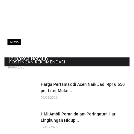
NEWS
Harga Pertamax Naik, Warga Aceh Utara
Terpaksa Beralih...
POSTINGAN REKOMENDASI
10/06/2026
Harga Pertamax di Aceh Naik Jadi Rp16.650
per Liter Mulai...
10/06/2026
HMI Ambil Peran dalam Peringatan Hari
Lingkungan Hidup...
07/06/2026