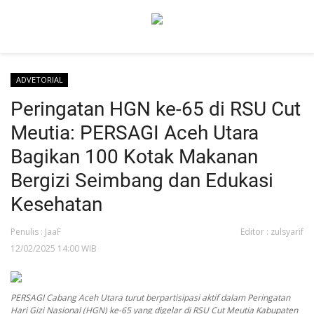
ADVETORIAL
Beranda
Peringatan HGN ke-65 di RSU Cut
NEWS
Meutia: PERSAGI Aceh Utara
Redaksi
Bagikan 100 Kotak Makanan
EDUKASI
Bergizi Seimbang dan Edukasi
SOSOK
Kesehatan
LINTAS DESA
Penulis : JaaF
Editor : zulsyarif
WISATA
12/02/2025 14:00 WIB
LENSA
ADVETORIAL
PERSAGI Cabang Aceh Utara turut berpartisipasi aktif dalam Peringatan
Hari Gizi Nasional (HGN) ke-65 yang digelar di RSU Cut Meutia Kabupaten