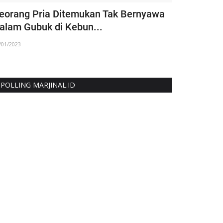
eorang Pria Ditemukan Tak Bernyawa
Sejarah Ra
alam Gubuk di Kebun...
03/09/2021
/01/2023
POLLING MARJINAL.ID