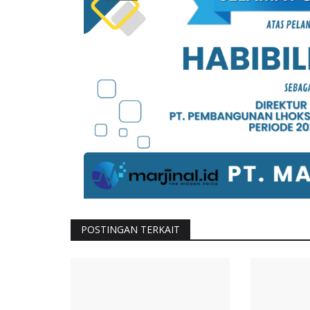
wa Kehilangan
Isi Ramadhan di Aceh , Mahasi
Batubara Gelar Program...
09/04/2023
POSTINGAN TERKAIT