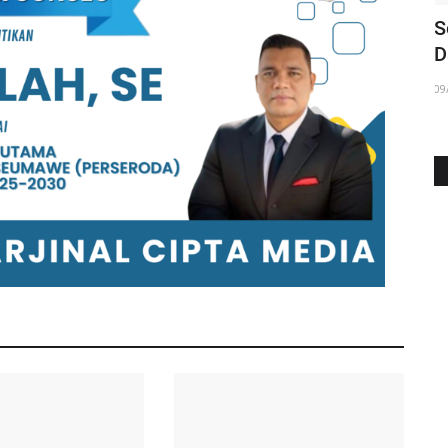
swa
Misteri Makam Panjang 12 Meter di
S
Pirak Timu
D
17/08/2025
09