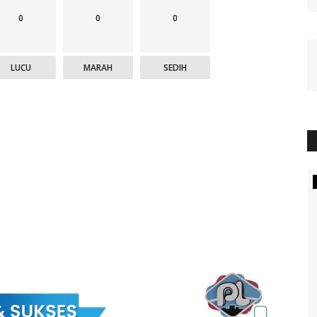
0
0
0
LUCU
MARAH
SEDIH
STORIA