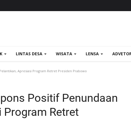
OK
LINTAS DESA
WISATA
LENSA
ADVETO
Pelantikan, Apresiasi Program Retret Presiden Prabowo
spons Positif Penundaan
i Program Retret