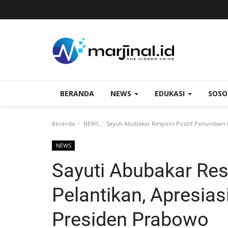
BERANDA
NEWS
EDUKASI
SOS
Beranda
NEWS
Sayuti Abubakar Respons Positif Penundaan 
NEWS
Sayuti Abubakar Re
Pelantikan, Apresias
Presiden Prabowo