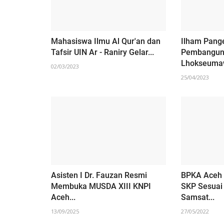
Mahasiswa Ilmu Al Qur'an dan
Ilham Pang
Tafsir UIN Ar - Raniry Gelar...
Pembangun
Lhokseumaw
02/03/2023
25/04/2023
Asisten I Dr. Fauzan Resmi
BPKA Aceh G
Membuka MUSDA XIII KNPI
SKP Sesuai
Aceh...
Samsat...
13/09/2025
27/05/2022