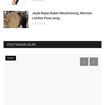
04/06/2026
Jejak Rapai Buket Meulinteung, Warisan
Leluhur Pase yang...
31/05/2026
POSTINGAN ACAK
NEWS