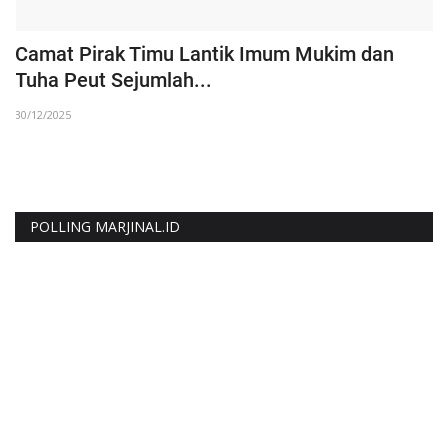
Camat Pirak Timu Lantik Imum Mukim dan
W
Tuha Peut Sejumlah...
S
30/12/2025
29
POLLING MARJINAL.ID