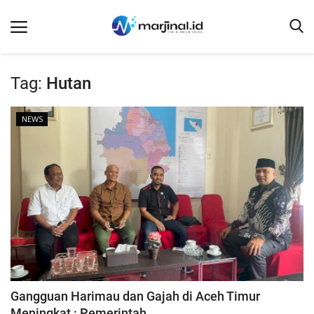
Tag:
Hutan
Beranda
NEWS
NEWS
Redaksi
EDUKASI
SOSOK
LINTAS DESA
WISATA
LENSA
Gangguan Harimau dan Gajah di Aceh Timur
ADVETORIAL
Meningkat : Pemerintah...