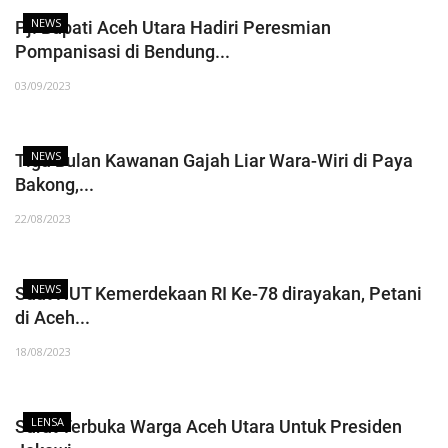
NEWS
Pj. Bupati Aceh Utara Hadiri Peresmian
Pompanisasi di Bendung...
03/09/2023
NEWS
Tiga Bulan Kawanan Gajah Liar Wara-Wiri di Paya
Bakong,...
22/08/2023
NEWS
Saat HUT Kemerdekaan RI Ke-78 dirayakan, Petani
di Aceh...
18/08/2023
LENSA
Surat Terbuka Warga Aceh Utara Untuk Presiden