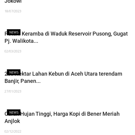
Jokowi
18/07/2023
NEWS
Petani Keramba di Waduk Reservoir Pusong, Gugat
Pj. Walikota...
02/03/2023
NEWS
263 Hektar Lahan Kebun di Aceh Utara terendam
Banjir, Panen...
27/01/2023
NEWS
Curah Hujan Tinggi, Harga Kopi di Bener Meriah
Anjlok
02/12/2022