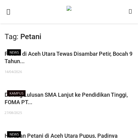
Tag:
Petani
Beranda
NEWS
NEWS
Petani di Aceh Utara Tewas Disambar Petir, Bocah 9
Tahun...
Redaksi
14/04/2026
EDUKASI
SOSOK
KAMPUS
Dorong Lulusan SMA Lanjut ke Pendidikan Tinggi,
LINTAS DESA
FOMA PT...
WISATA
27/08/2025
LENSA
ADVETORIAL
NEWS
Harapan Petani di Aceh Utara Pupus, Padinya