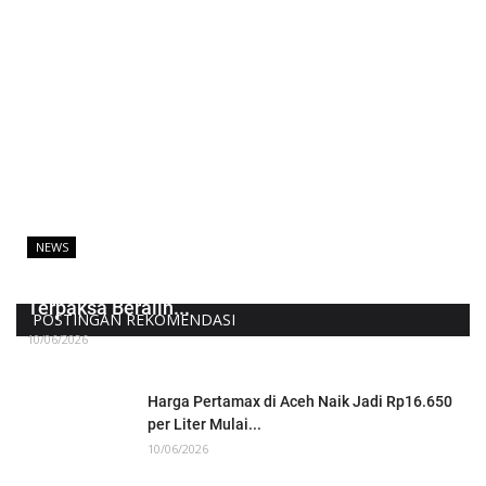
NEWS
Harga Pertamax Naik, Warga Aceh Utara
Terpaksa Beralih...
POSTINGAN REKOMENDASI
10/06/2026
Harga Pertamax di Aceh Naik Jadi Rp16.650
per Liter Mulai...
10/06/2026