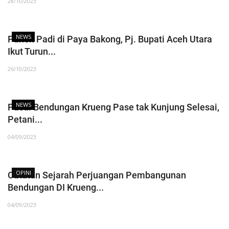
28/10/2023
NEWS
Panen Padi di Paya Bakong, Pj. Bupati Aceh Utara
Ikut Turun...
26/10/2023
NEWS
Pasal Bendungan Krueng Pase tak Kunjung Selesai,
Petani...
04/09/2023
OPINI
Catatan Sejarah Perjuangan Pembangunan
Bendungan DI Krueng...
04/09/2023