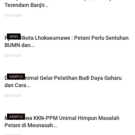
OPINI
Terendam Banjir...
Kontak
01/01/2024
GALERI
Ketentuan dan Layanan
NEWS
Pj. Walikota Lhokseumawe : Petani Perlu Sentuhan
BUMN dan...
Pedoman Media Siber
02/11/2023
Privacy Policy
Alamat Kami
KAMPUS
Dosen Unimal Gelar Pelatihan Budi Daya Gaharu
Tentang Kami
dan Cara...
Login
30/10/2023
Daftar
KAMPUS
Mahasiswa KKN-PPM Unimal Himpun Masalah
Petani di Meunasah...