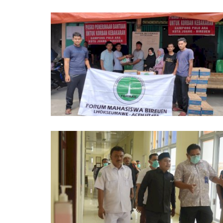
Ditemukan Tewas,
Stock dan Harga Sembako di Wi
.
Hukum Polres Lhokseumawe...
07/09/2022