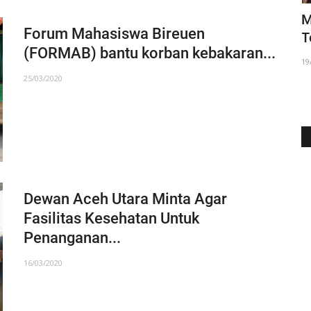
layah
Pj. Walikota Lhokseumawe, Melantik
M
Forum Mahasiswa Bireuen
Pengurus Majelis Adat...
T
(FORMAB) bantu korban kebakaran...
05/01/2023
19
25/03/2020
Dewan Aceh Utara Minta Agar
Fasilitas Kesehatan Untuk
Penanganan...
16/03/2020