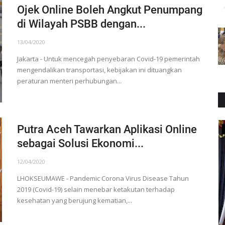
Ojek Online Boleh Angkut Penumpang
di Wilayah PSBB dengan...
13/04/2020
Jakarta - Untuk mencegah penyebaran Covid-19 pemerintah
mengendalikan transportasi, kebijakan ini dituangkan
peraturan menteri perhubungan...
Putra Aceh Tawarkan Aplikasi Online
ADVETORIAL
sebagai Solusi Ekonomi...
12/04/2020
LHOKSEUMAWE - Pandemic Corona Virus Disease Tahun
2019 (Covid-19) selain menebar ketakutan terhadap
kesehatan yang berujung kematian,...