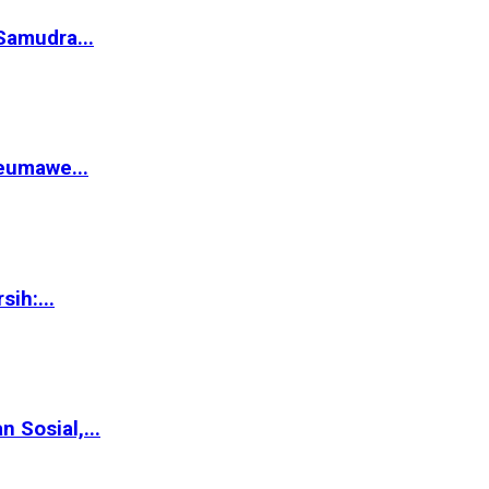
Samudra...
eumawe...
ih:...
Sosial,...