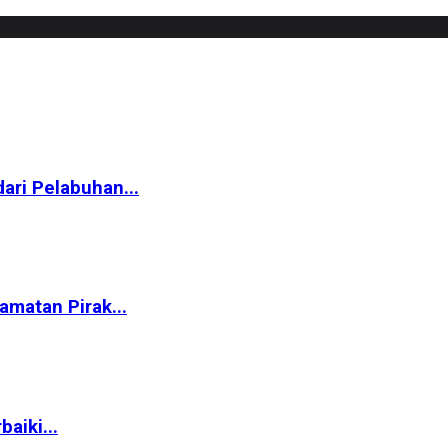
ari Pelabuhan...
matan Pirak...
aiki...