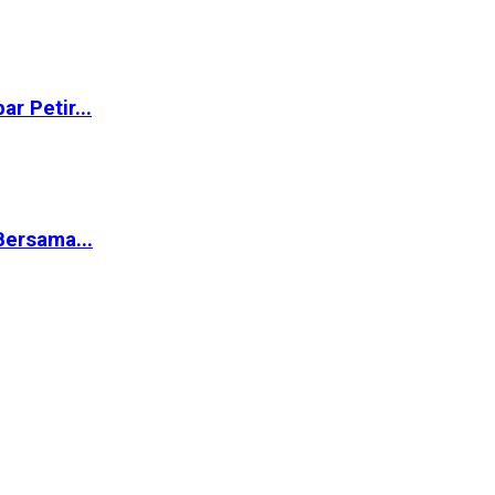
r Petir...
ersama...