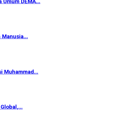
ua Umum DEMA...
 Manusia...
asi Muhammad...
lobal,...