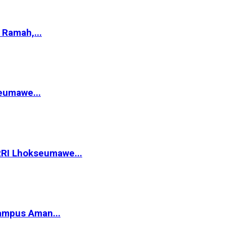
Ramah,...
eumawe...
RRI Lhokseumawe...
ampus Aman...