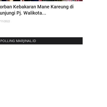
orban Kebakaran Mane Kareung di
Sejarah B
unjungi Pj. Walikota...
Resmi Disa
/11/2022
07/03/2025
POLLING MARJINAL.ID