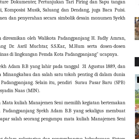
ure Dokumenter, Pertunjukan Tari Piring dan Sapu tangan
, Komposisi Musik, Saluang dan Dendang, juga Baca Puisi.
men dan penyerahan secara simbolik desain monumen Syekh
dan diresmikan oleh Walikota Padangpanjang H. Fadly Amran,
ng Dr. Asril Muchtar, S.S.Kar., M.Hum serta dosen-dosen
 Dinas di lingkungan Pemda Kota Padangpanjang" ucapnya.
yekh Adam B.B yang lahir pada tanggal 31 Agustus 1889, dan
a Minangkabau dan salah satu tokoh penting di dalam dunia
NEWS
Padangpanjang. Selain itu, pendiri Surau Pasar Baru (SPB)
syadin Naas (MIN).
am Mata kuliah Manajemen Seni memilih kegiatan bertemakan
a Padangpanjang Syekh Adam B.B yang sekaligus membuat
apar salah seorang pengampu mata kuliah Manajemen Seni
ing dalam pelestarian dan pengembangan kebudayaan. Sistem