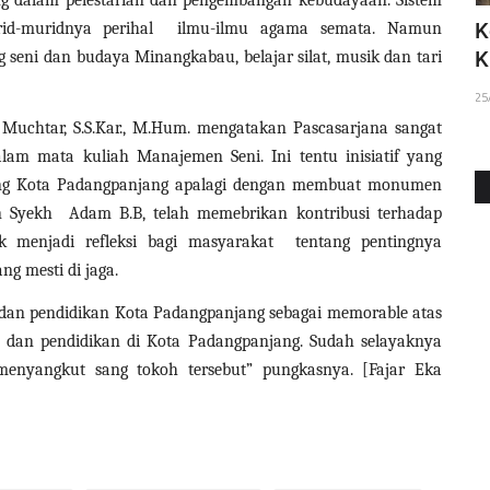
, EMT
Jelang Pemilu 2024, Imran Tekankan
K
rid-muridnya perihal ilmu-ilmu agama semata. Namun
Netralitas ASN
K
g seni dan budaya Minangkabau, belajar silat, musik dan tari
26/08/2022
25
l Muchtar, S.S.Kar., M.Hum. mengatakan Pascasarjana sangat
am mata kuliah Manajemen Seni. Ini tentu inisiatif yang
ang Kota Padangpanjang apalagi dengan membuat monumen
n Syekh Adam B.B, telah memebrikan kontribusi terhadap
k menjadi refleksi bagi masyarakat tentang pentingnya
g mesti di jaga.
 dan pendidikan Kota Padangpanjang sebagai memorable atas
 dan pendidikan di Kota Padangpanjang. Sudah selayaknya
yangkut sang tokoh tersebut” pungkasnya. [Fajar Eka