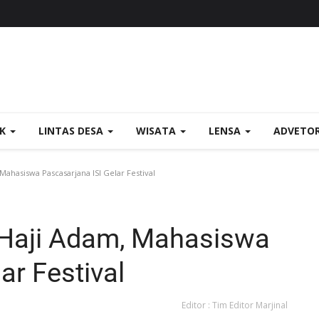
OK
LINTAS DESA
WISATA
LENSA
ADVETO
ahasiswa Pascasarjana ISI Gelar Festival
Haji Adam, Mahasiswa
ar Festival
Editor : Tim Editor Marjinal