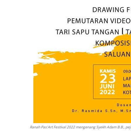
Ranah Pas'Art Festival 2022 mengenang Syekh Adam B.B., pej