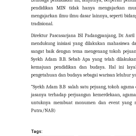
 Aceh Utara Tak
Pelayanan Kesehatan Diperkuat
pendidikan MIN tidak hanya mengajarkan mu
...
Dinkes Aceh Layani Ratusan...
mengajarkan ilmu-ilmu dasar lainnya, seperti bidan
tradisional.
25/12/2025
Direktur Pascasarjana ISI Padangpanjang, Dr. Asri
mendukung inisiasi yang dilakukan mahasiswa dal
sangat baik dengan tema mengenang tokoh peju
Syekh Adam B.B. Sebab Apa yang telah dilakuka
kemajuan pendidikan dan budaya. Hal ini laya
pengetahuan dan budaya sebagai warisan leluhur yan
“Syekh Adam B.B salah satu pejuang, tokoh agama
jasanya terhadap perjuangan kemerdekaan, agama
untuknya membuat monumen dan event yang men
Putra/NAB)
Tags: