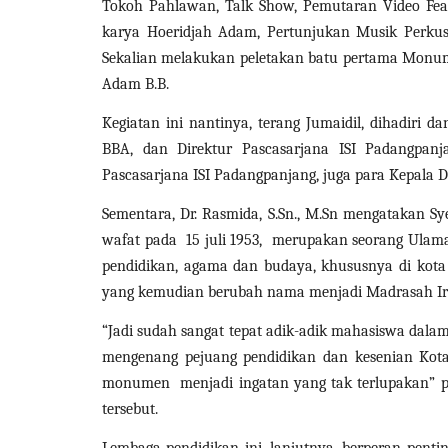
Tokoh Pahlawan, Talk Show, Pemutaran Video Feat
karya Hoeridjah Adam, Pertunjukan Musik Perkusi
Sekalian melakukan peletakan batu pertama Monu
Adam B.B.
Kegiatan ini nantinya, terang Jumaidil, dihadiri 
BBA, dan Direktur Pascasarjana ISI Padangpanja
Pascasarjana ISI Padangpanjang, juga para Kepala
Sementara, Dr. Rasmida, S.Sn., M.Sn mengatakan S
wafat pada 15 juli 1953, merupakan seorang Ulam
NEWS
pendidikan, agama dan budaya, khususnya di kota 
yang kemudian berubah nama menjadi Madrasah Ir
“Jadi sudah sangat tepat adik-adik mahasiswa dal
mengenang pejuang pendidikan dan kesenian Kot
monumen menjadi ingatan yang tak terlupakan” p
tersebut.
Lembaga pendidikan ini, lanjutnya, berperan pent