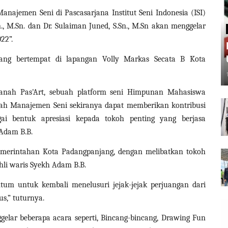
ajemen Seni di Pascasarjana Institut Seni Indonesia (ISI)
, M.Sn. dan Dr. Sulaiman Juned, S.Sn., M.Sn akan menggelar
22”.
tang bertempat di lapangan Volly Markas Secata B Kota
Ranah Pas'Art, sebuah platform seni Himpunan Mahasiswa
liah Manajemen Seni sekiranya dapat memberikan kontribusi
i bentuk apresiasi kepada tokoh penting yang berjasa
Adam B.B.
n Pemerintahan Kota Padangpanjang, dengan melibatkan tokoh
li waris Syekh Adam B.B.
m untuk kembali menelusuri jejak-jejak perjuangan dari
s,” tuturnya.
ggelar beberapa acara seperti, Bincang-bincang, Drawing Fun