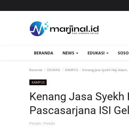
BERANDA
NEWS
EDUKASI
SOS
Beranda
EDUKASI
KAMPUS
Kenang Jasa Syekh Haji Adam, M
KAMPUS
Kenang Jasa Syekh 
Pascasarjana ISI Gel
Penulis : Penulis