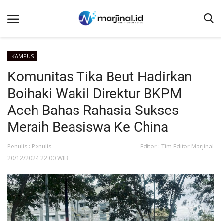
KAMPUS
Komunitas Tika Beut Hadirkan
Beranda
Boihaki Wakil Direktur BKPM
NEWS
Aceh Bahas Rahasia Sukses
Redaksi
Meraih Beasiswa Ke China
EDUKASI
Penulis : Penulis
Editor : Tim Editor Marjinal
SOSOK
20/12/2024 22:00 WIB
LINTAS DESA
WISATA
LENSA
ADVETORIAL