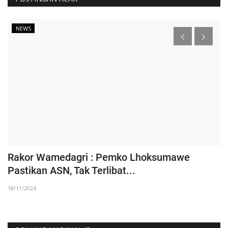
NEWS
h
Rakor Wamedagri : Pemko Lhoksumawe
K
Pastikan ASN, Tak Terlibat...
L
18/11/2024
19