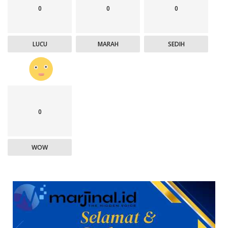
0
0
0
LUCU
MARAH
SEDIH
0
WOW