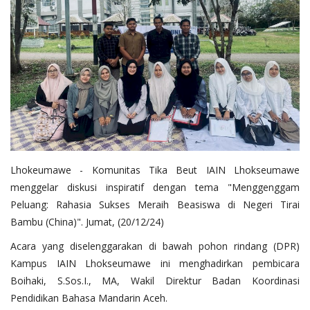
OPINI
Kontak
GALERI
Ketentuan dan Layanan
Pedoman Media Siber
Privacy Policy
Lhokeumawe - Komunitas Tika Beut IAIN Lhokseumawe
Alamat Kami
menggelar diskusi inspiratif dengan tema "Menggenggam
Tentang Kami
Peluang: Rahasia Sukses Meraih Beasiswa di Negeri Tirai
Login
Bambu (China)". Jumat, (20/12/24)
Acara yang diselenggarakan di bawah pohon rindang (DPR)
Daftar
Kampus IAIN Lhokseumawe ini menghadirkan pembicara
Boihaki, S.Sos.I., MA, Wakil Direktur Badan Koordinasi
Pendidikan Bahasa Mandarin Aceh.