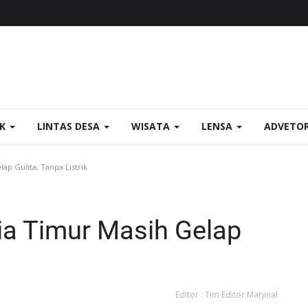
OK
LINTAS DESA
WISATA
LENSA
ADVETO
ap Gulita, Tanpa Listrik
ia Timur Masih Gelap
Editor : Tim Editor Marjinal