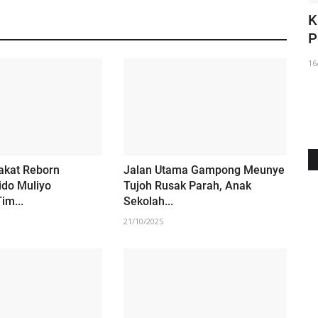
kshop
Jalan Sunyi Seorang Seniman
K
P
10/09/2022
16
kat Reborn
Jalan Utama Gampong Meunye
do Muliyo
Tujoh Rusak Parah, Anak
im...
Sekolah...
21/10/2025