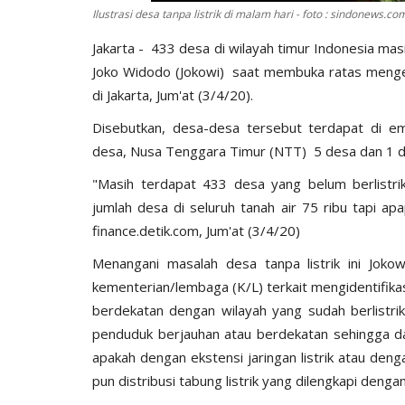
Ilustrasi desa tanpa listrik di malam hari - foto : sindonews.co
Jakarta - 433 desa di wilayah timur Indonesia masih
Joko Widodo (Jokowi) saat membuka ratas mengena
di Jakarta, Jum'at (3/4/20).
Disebutkan, desa-desa tersebut terdapat di e
desa, Nusa Tenggara Timur (NTT) 5 desa dan 1 d
"Masih terdapat 433 desa yang belum berlistrik
jumlah desa di seluruh tanah air 75 ribu tapi apapu
finance.detik.com, Jum'at (3/4/20)
Menangani masalah desa tanpa listrik ini Joko
kementerian/lembaga (K/L) terkait mengidentifika
berdekatan dengan wilayah yang sudah berlistri
penduduk berjauhan atau berdekatan sehingga da
apakah dengan ekstensi jaringan listrik atau de
pun distribusi tabung listrik yang dilengkapi denga