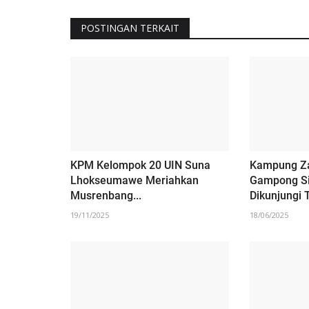
Unimal Gelar
Enam Dosen UMMAH Ikuti Wor
POSTINGAN TERKAIT
ahawannur...
Penyusunan Proposal Hibah...
09/03/2024
‎KPM Kelompok 20 UIN Suna
Kampung Za
Lhokseumawe Meriahkan
Gampong Si
Musrenbang...
Dikunjungi T
19/11/2025
18/06/2025