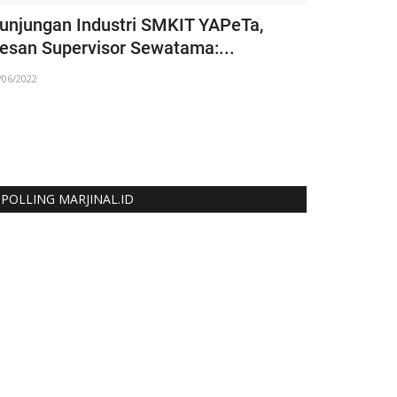
unjungan Industri SMKIT YAPeTa,
Sejarah Aw
esan Supervisor Sewatama:...
Aceh Mela
/06/2022
19/03/2021
POLLING MARJINAL.ID