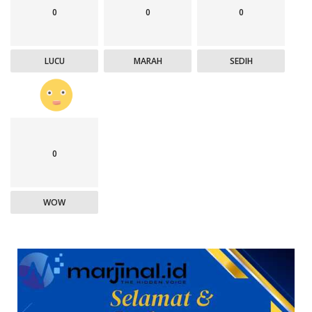
0
0
0
LUCU
MARAH
SEDIH
0
WOW