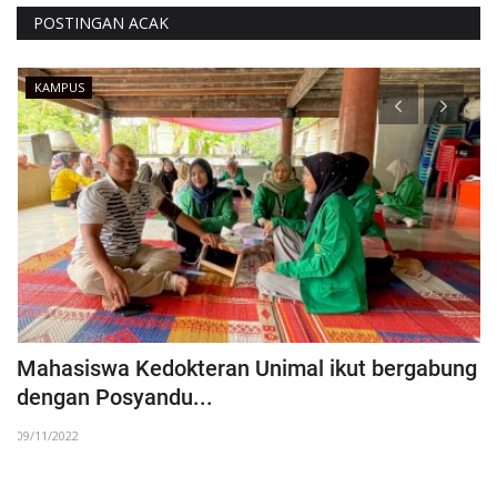
POSTINGAN ACAK
KAMPUS
Mahasiswa Kedokteran Unimal ikut bergabung
A
dengan Posyandu...
P
09/11/2022
19