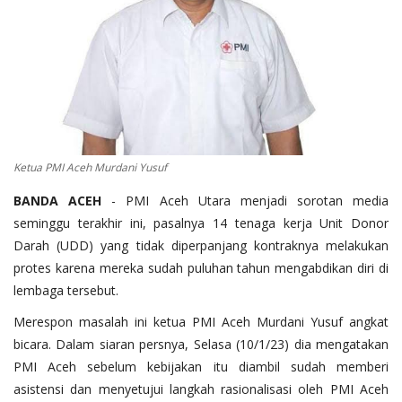
OPINI
Kontak
GALERI
Ketentuan dan Layanan
Pedoman Media Siber
Ketua PMI Aceh Murdani Yusuf
Privacy Policy
BANDA
ACEH
- PMI Aceh Utara menjadi sorotan media
Alamat Kami
seminggu terakhir ini, pasalnya 14 tenaga kerja Unit Donor
Darah (UDD) yang tidak diperpanjang kontraknya melakukan
Tentang Kami
protes karena mereka sudah puluhan tahun mengabdikan diri di
Login
lembaga tersebut.
Daftar
Merespon masalah ini ketua PMI Aceh Murdani Yusuf angkat
bicara. Dalam siaran persnya, Selasa (10/1/23) dia mengatakan
PMI Aceh sebelum kebijakan itu diambil sudah memberi
asistensi dan menyetujui langkah rasionalisasi oleh PMI Aceh