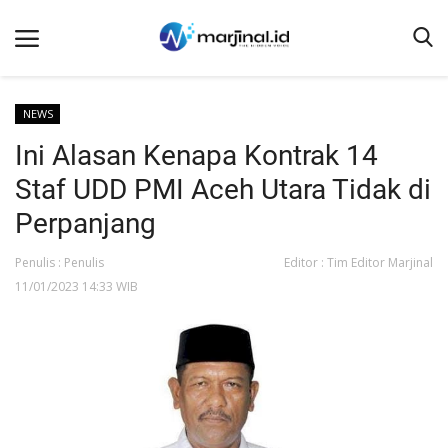
NEWS
Ini Alasan Kenapa Kontrak 14
Beranda
Staf UDD PMI Aceh Utara Tidak di
NEWS
Perpanjang
Redaksi
Penulis : Penulis
Editor : Tim Editor Marjinal
EDUKASI
11/01/2023 14:33 WIB
SOSOK
LINTAS DESA
WISATA
LENSA
ADVETORIAL