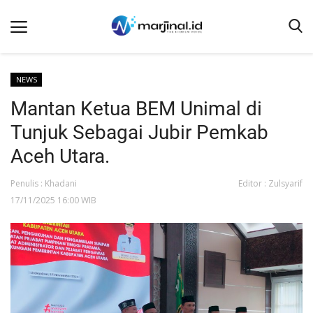
NEWS
Mantan Ketua BEM Unimal di
Beranda
Tunjuk Sebagai Jubir Pemkab
NEWS
Aceh Utara.
Redaksi
Penulis : Khadani
Editor : Zulsyarif
EDUKASI
17/11/2025 16:00 WIB
SOSOK
LINTAS DESA
WISATA
LENSA
ADVETORIAL