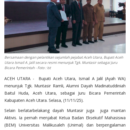
OPINI
Kontak
GALERI
Ketentuan dan Layanan
Pedoman Media Siber
Bersamaan dengan pelantikan sejumlah pejabat Aceh Utara, Bupati Aceh
Privacy Policy
Utara Ismail A. Jalil secara resmi menunjuk Tgk. Muntasir sebagai Juru
Bicara Pemerintah - Foto : Ist
Alamat Kami
ACEH UTARA - Bupati Aceh Utara, Ismail A Jalil (Ayah WA)
Tentang Kami
menunjuk Tgk. Muntasir Ramli, Alumni Dayah Madinatuddiniah
Login
Baitul Huda, Aceh Utara, sebagai Juru Bicara Pemerintah
Kabupaten Aceh Utara. Selasa, (11/11/25).
Daftar
Selain berlatarbelakang dayah Muntasir juga juga mantan
Aktivis. Ia pernah menjabat Ketua Badan Eksekutif Mahasiswa
(BEM) Universitas Malikusaleh (Unimal) dan berpengalaman