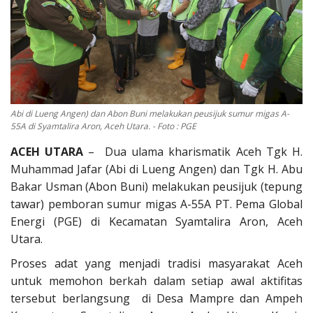
OPINI
Kontak
GALERI
Ketentuan dan Layanan
Abi di Lueng Angen) dan Abon Buni melakukan peusijuk sumur migas A-
Pedoman Media Siber
55A di Syamtalira Aron, Aceh Utara. - Foto : PGE
Privacy Policy
ACEH UTARA
– Dua ulama kharismatik Aceh Tgk H.
Muhammad Jafar (Abi di Lueng Angen) dan Tgk H. Abu
Alamat Kami
Bakar Usman (Abon Buni) melakukan peusijuk (tepung
Tentang Kami
tawar) pemboran sumur migas A-55A PT. Pema Global
Energi (PGE) di Kecamatan Syamtalira Aron, Aceh
Login
Utara.
Daftar
Proses adat yang menjadi tradisi masyarakat Aceh
untuk memohon berkah dalam setiap awal aktifitas
tersebut berlangsung di Desa Mampre dan Ampeh