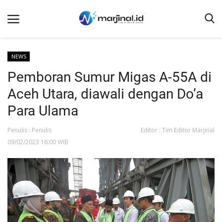
NEWS
Pemboran Sumur Migas A-55A di
Beranda
Aceh Utara, diawali dengan Do’a
NEWS
Para Ulama
Redaksi
Penulis : Penulis
Editor : Tim Editor Marjinal
EDUKASI
09/02/2023 16:00 WIB
SOSOK
LINTAS DESA
WISATA
LENSA
ADVETORIAL