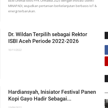
BEM Unimal lolos PPK Ormawa 2025 dengan inovasi SMART
MINAPADI, wujudkan pertanian berkelanjutan berbasis IoT &
energi terbarukan.
Dr. Wildan Terpilih sebagai Rektor
ISBI Aceh Periode 2022-2026
10/11/2022
Hardiansyah, Inisiator Festival Panen
Kopi Gayo Hadir Sebagai...
15/09/2022