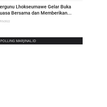
ergunu Lhokseumawe Gelar Buka
Mahasiswa
uasa Bersama dan Memberikan...
Gelar Lomb
/05/2022
03/02/2025
POLLING MARJINAL.ID