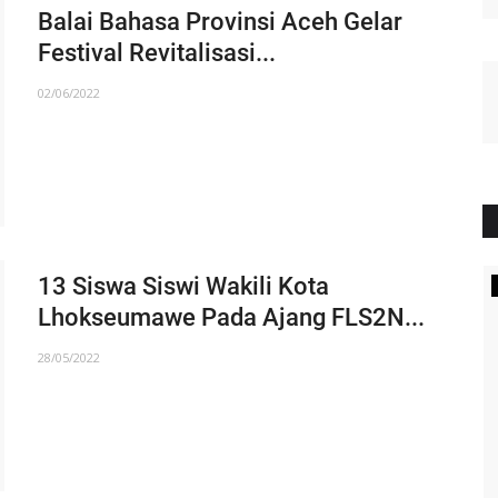
Balai Bahasa Provinsi Aceh Gelar
Festival Revitalisasi...
02/06/2022
13 Siswa Siswi Wakili Kota
NEWS
Lhokseumawe Pada Ajang FLS2N...
28/05/2022