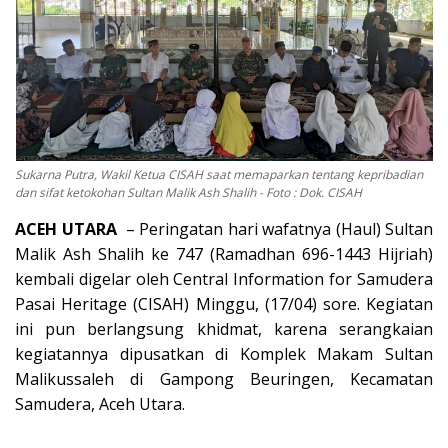
OPINI
Kontak
GALERI
Ketentuan dan Layanan
Sukarna Putra, Wakil Ketua CISAH saat memaparkan tentang kepribadian
Pedoman Media Siber
dan sifat ketokohan Sultan Malik Ash Shalih - Foto : Dok. CISAH
Privacy Policy
ACEH UTARA
– Peringatan hari wafatnya (Haul) Sultan
Alamat Kami
Malik Ash Shalih ke 747 (Ramadhan 696-1443 Hijriah)
kembali digelar oleh Central Information for Samudera
Tentang Kami
Pasai Heritage (CISAH) Minggu, (17/04) sore. Kegiatan
Login
ini pun berlangsung khidmat, karena serangkaian
kegiatannya dipusatkan di Komplek Makam Sultan
Daftar
Malikussaleh di Gampong Beuringen, Kecamatan
Samudera, Aceh Utara.