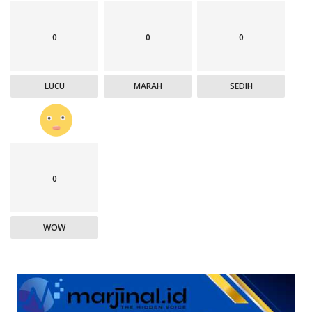
0
0
0
LUCU
MARAH
SEDIH
0
WOW