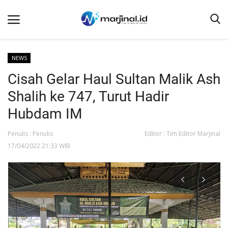
NEWS
Cisah Gelar Haul Sultan Malik Ash
Beranda
Shalih ke 747, Turut Hadir
NEWS
Hubdam IM
Redaksi
Penulis : Penulis
Editor : Tim Editor Marjinal
EDUKASI
17/04/2022 21:33 WIB
SOSOK
LINTAS DESA
WISATA
LENSA
ADVETORIAL