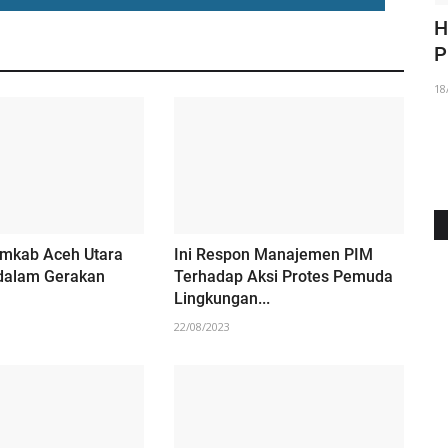
Mikro
Mahasiswa KKN Unimal Edukasi Anak
H
TK di Cot Keumeuneng...
P
01/08/2025
18
mkab Aceh Utara
Ini Respon Manajemen PIM
 dalam Gerakan
Terhadap Aksi Protes Pemuda
Lingkungan...
22/08/2023