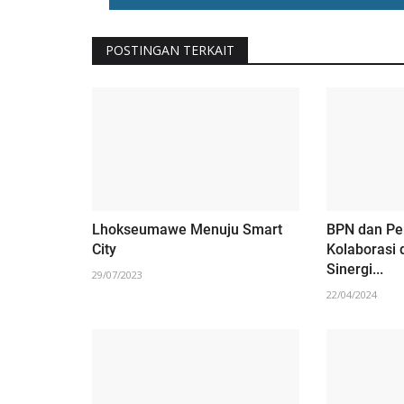
an Mati di
Pemberdayaan Ekonomi Usaha 
r
Kue Rumahan di Gampong...
POSTINGAN TERKAIT
01/11/2023
Lhokseumawe Menuju Smart
BPN dan Pe
City
Kolaborasi
Sinergi...
29/07/2023
22/04/2024