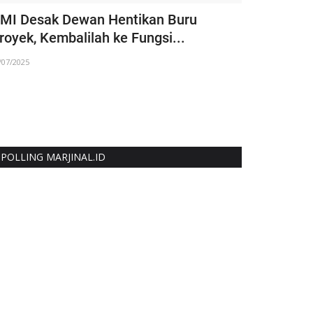
MI Desak Dewan Hentikan Buru
Mahasiswa
royek, Kembalilah ke Fungsi...
Gagas LOSIH
/07/2025
06/07/2025
Mahasiswa Huku
stakeholder ber
POLLING MARJINAL.ID