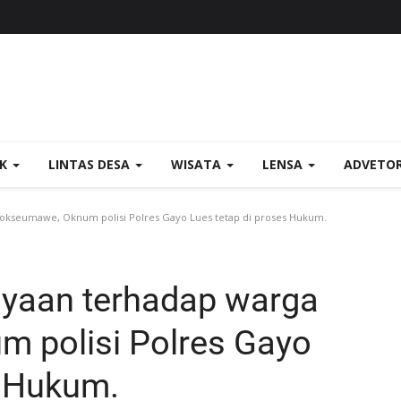
OK
LINTAS DESA
WISATA
LENSA
ADVETO
kseumawe, Oknum polisi Polres Gayo Lues tetap di proses Hukum.
yaan terhadap warga
 polisi Polres Gayo
s Hukum.