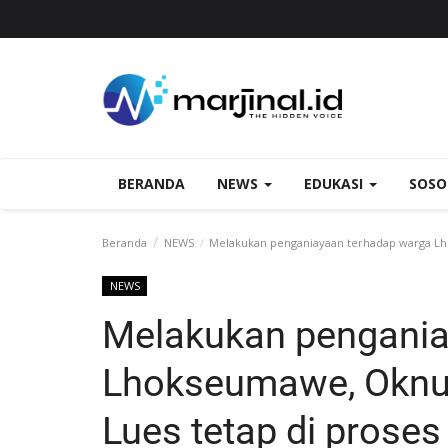
BERANDA
NEWS
EDUKASI
SOS
Beranda
NEWS
Melakukan penganiayaan terhadap warga Lho
NEWS
Melakukan pengania
Lhokseumawe, Oknum
Lues tetap di prose