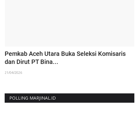
Pemkab Aceh Utara Buka Seleksi Komisaris
D
dan Dirut PT Bina...
R
21/04/2026
25
POLLING MARJINAL.ID