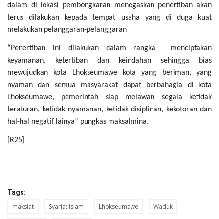
dalam di lokasi pembongkaran
menegaskan penertiban akan
terus dilakukan kepada tempat usaha yang di duga kuat
melakukan pelanggaran-pelanggaran
“P
enertiban
ini dilakukan
dalam rangka menciptakan
keyamanan, ketertiban dan keindahan sehingga bias
mewujudkan kota Lhokseumawe kota yang beriman, yang
nyaman dan semua masyarakat dapat berbahagia di kota
L
hokseumawe
, pemerintah siap
melawan segala ketidak
teraturan, ketidak nyamanan, ketidak disiplinan, kekotoran dan
hal-hal negatif lainya”
pungkas maksalmina.
[R25]
Tags:
maksiat
Syariat Islam
Lhokseumawe
Waduk