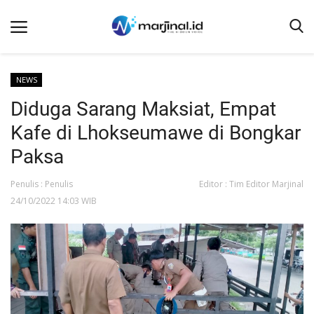
NEWS
Diduga Sarang Maksiat, Empat
Beranda
Kafe di Lhokseumawe di Bongkar
NEWS
Paksa
Redaksi
Penulis : Penulis
Editor : Tim Editor Marjinal
EDUKASI
24/10/2022 14:03 WIB
SOSOK
LINTAS DESA
WISATA
LENSA
ADVETORIAL