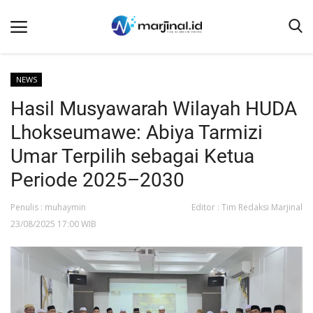
NEWS
Hasil Musyawarah Wilayah HUDA
Beranda
Lhokseumawe: Abiya Tarmizi
NEWS
Umar Terpilih sebagai Ketua
Redaksi
Periode 2025–2030
EDUKASI
Penulis : muhaymin
Editor : Tim Redaksi Marjinal
SOSOK
23/08/2025 17:00 WIB
LINTAS DESA
WISATA
LENSA
ADVETORIAL