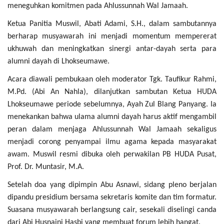
meneguhkan komitmen pada Ahlussunnah Wal Jamaah.
Ketua Panitia Muswil, Abati Adami, S.H., dalam sambutannya
berharap musyawarah ini menjadi momentum mempererat
ukhuwah dan meningkatkan sinergi antar-dayah serta para
alumni dayah di Lhokseumawe.
Acara diawali pembukaan oleh moderator Tgk. Taufikur Rahmi,
M.Pd. (Abi An Nahla), dilanjutkan sambutan Ketua HUDA
Lhokseumawe periode sebelumnya, Ayah Zul Blang Panyang. Ia
menekankan bahwa ulama alumni dayah harus aktif mengambil
peran dalam menjaga Ahlussunnah Wal Jamaah sekaligus
menjadi corong penyampai ilmu agama kepada masyarakat
awam. Muswil resmi dibuka oleh perwakilan PB HUDA Pusat,
Prof. Dr. Muntasir, M.A.
Setelah doa yang dipimpin Abu Asnawi, sidang pleno berjalan
dipandu presidium bersama sekretaris komite dan tim formatur.
Suasana musyawarah berlangsung cair, sesekali diselingi canda
dari Abi Husnaini Hasbi yang membuat forum lebih hangat.