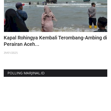
Kapal Rohingya Kembali Terombang-Ambing di
D
Perairan Aceh...
17
29/01/2025
POLLING MARJINAL.ID