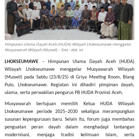
OPINI
Kontak
GALERI
Ketentuan dan Layanan
Himpunan Ulama Dayah Aceh (HUDA) Wilayah Lhokseumawe menggelar
Musyawarah Wilayah (Muswil). - foto : dok. ist
Pedoman Media Siber
LHOKSEUMAWE
– Himpunan Ulama Dayah Aceh (HUDA)
Privacy Policy
Wilayah Lhokseumawe menggelar Musyawarah Wilayah
Alamat Kami
(Muswil) pada Sabtu (23/8/25) di Griya Meeting Room, Blang
Pulo, Lhokseumawe. Kegiatan ini dihadiri pimpinan dayah,
Tentang Kami
ulama, serta perwakilan pengurus PB HUDA Provinsi Aceh.
Login
Musyawarah bertujuan memilih Ketua HUDA Wilayah
Daftar
Lhokseumawe periode 2025–2030 sekaligus merampungkan
susunan kepengurusan baru. Selain itu, forum juga membahas
penguatan peran dayah dalam menghadapi tantangan
modernisasi, menjaga tradisi keilmuan Islam, serta