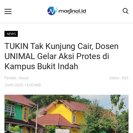
NEWS
TUKIN Tak Kunjung Cair, Dosen
Beranda
UNIMAL Gelar Aksi Protes di
NEWS
Kampus Bukit Indah
Redaksi
Penulis : Nazar
Editor : R25
EDUKASI
20/01/2025 14:00 WIB
SOSOK
LINTAS DESA
WISATA
LENSA
ADVETORIAL