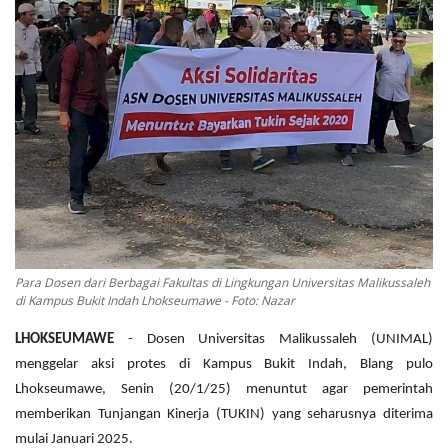
OPINI
Kontak
GALERI
Ketentuan dan Layanan
Pedoman Media Siber
Privacy Policy
Alamat Kami
Para Dosen dari Berbagai Fakultas di Lingkungan Universitas Malikussaleh
Tentang Kami
di Kampus Bukit Indah Lhokseumawe - Foto: Nazar
Login
LHOKSEUMAWE
- Dosen Universitas Malikussaleh (UNIMAL)
Daftar
menggelar aksi protes di Kampus Bukit Indah, Blang pulo
Lhokseumawe, Senin (20/1/25) menuntut agar pemerintah
memberikan Tunjangan Kinerja (TUKIN) yang seharusnya diterima
mulai Januari 2025.